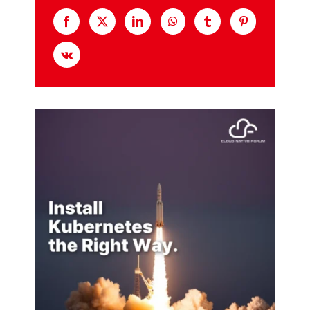
—
왜
지
금
진
짜
클
라
우
드
네
이
티
브
인
가