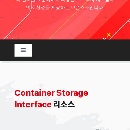
의 호환성을 제공하는 오픈소스입니다.
Taxonomies
Search
for:
Toggle
Navigation
리소스
개요
Container Storage
Interface
리소스
쉬운 이해
시작과 배경