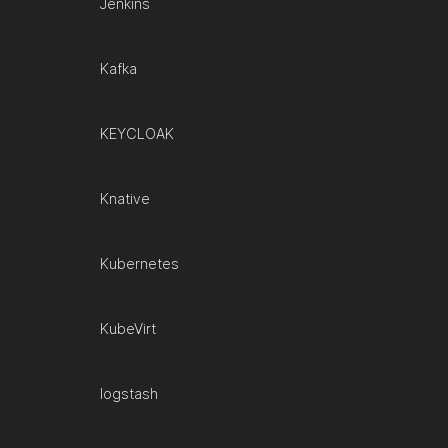
Jenkins
Kafka
KEYCLOAK
Knative
Kubernetes
KubeVirt
logstash