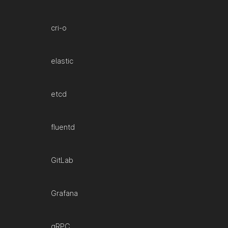
cri-o
elastic
etcd
fluentd
GitLab
Grafana
gRPC