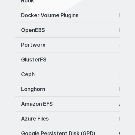
Rook
클라우드
Docker Volume Plugins
Dock
OpenEBS
Kube
Portworx
컨테이
GlusterFS
분산 파
Ceph
오브젝트
Longhorn
Ranc
Amazon EFS
AWS에
Azure Files
Micr
Google Persistent Disk (GPD)
Goog