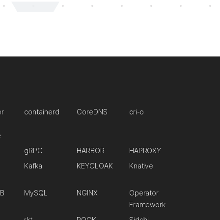
er
containerd
CoreDNS
cri-o
e
gRPC
HARBOR
HAPROXY
Kafka
KEYCLOAK
Knative
B
MySQL
NGINX
Operator
Framework
rkt
ROOK
Siddhi