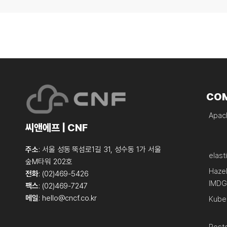
CO
Apach
씨앤에프 | CNF
주소
: 서울 성동 뚝섬로1길 31, 성수동 1가 서울
elast
숲M타워 202호
Haze
전화
: (02)469-5426
IMDG
팩스
: (02)469-7247
메일
:
hello@cncf.co.kr
Kube
Post