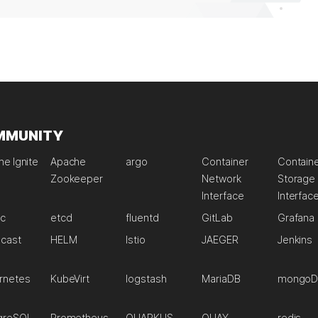
MMUNITY
e Ignite
Apache
argo
Container
Contain
Zookeeper
Network
Storage
Interface
Interfac
ic
etcd
fluentd
GitLab
Grafana
lcast
HELM
Istio
JAEGER
Jenkins
rnetes
KubeVirt
logstash
MariaDB
mongoD
greSQL
Prometheus
QUARKUS
QUAY
redis