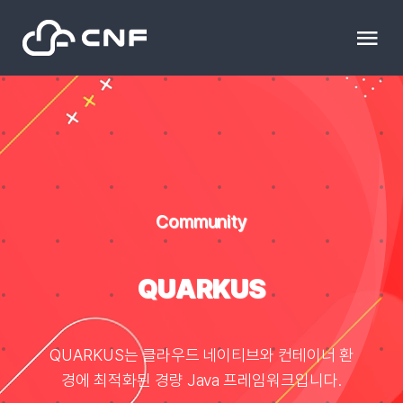
Skip
to
Tog
content
Nav
HOME
Community
Community
News
문의하기
QUARKUS
Resource
QUARKUS는 클라우드 네이티브와 컨테이너 환
경에 최적화된 경량 Java 프레임워크입니다.
블로그