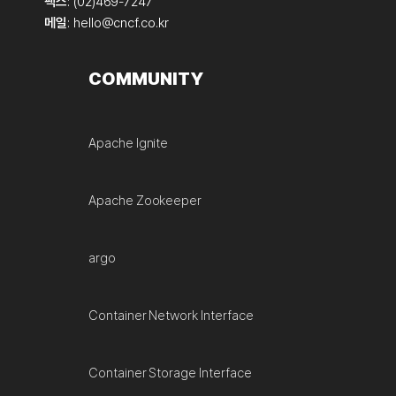
팩스
: (02)469-7247
메일
:
hello@cncf.co.kr
COMMUNITY
Apache Ignite
Apache Zookeeper
argo
Container Network Interface
Container Storage Interface