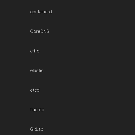
containerd
CoreDNS
cri-o
elastic
etcd
fluentd
GitLab