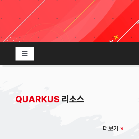
Taxonomies
Search
for:
Toggle
Navigation
리소스
개요
QUARKUS
리소스
쉬운 이해
더보기
»
시작과 배경