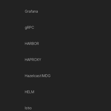
Grafana
gRPC
HARBOR
HAPROXY
Hazelcast IMDG
HELM
Istio