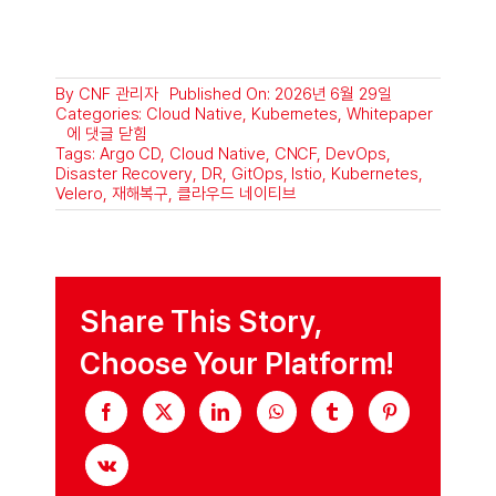
By
CNF 관리자
Published On: 2026년 6월 29일
Categories:
Cloud Native
,
Kubernetes
,
Whitepaper
공
에 댓글 닫힘
공
Tags:
Argo CD
,
Cloud Native
,
CNCF
,
DevOps
,
기
Disaster Recovery
,
DR
,
GitOps
,
Istio
,
Kubernetes
,
관
Velero
,
재해복구
,
클라우드 네이티브
DR
전
환
사
례
—
Share This Story,
가
상
Choose Your Platform!
화
에
서
클
라
우
드