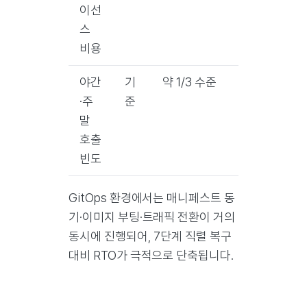
이선
스
비용
야간
기
약 1/3 수준
·주
준
말
호출
빈도
GitOps 환경에서는 매니페스트 동
기·이미지 부팅·트래픽 전환이 거의
동시에 진행되어, 7단계 직렬 복구
대비 RTO가 극적으로 단축됩니다.