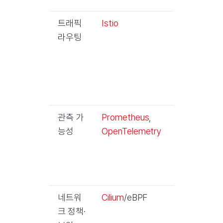
트래픽
Istio
mTLS
라우팅
기반 멀
티 클러
스터
Service
Mesh
관측 가
Prometheus
,
양 클러
능성
OpenTelemetry
스터 메
트릭·트
레이스
수집
네트워
Cilium
/eBPF
클러스
크 정책·
터 간 네