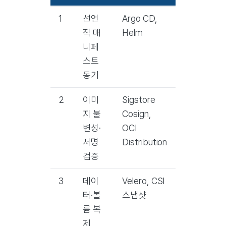
1
선언
Argo CD,
적 매
Helm
니페
스트
동기
2
이미
Sigstore
지 불
Cosign,
변성·
OCI
서명
Distribution
검증
3
데이
Velero, CSI
터·볼
스냅샷
륨 복
제