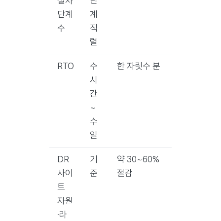
절차
단
단계
계
수
직
렬
RTO
수
한 자릿수 분
시
간
~
수
일
DR
기
약 30~60%
사이
준
절감
트
자원
·라