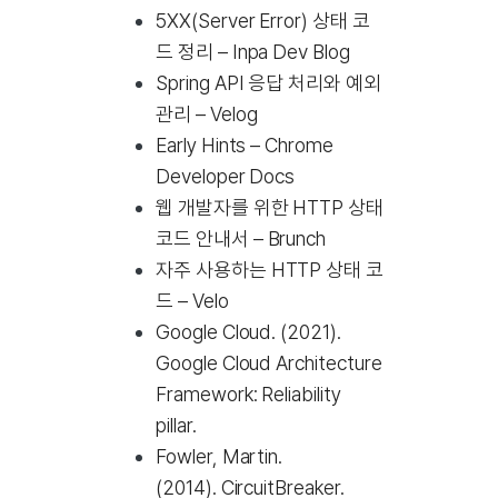
5XX(Server Error) 상태 코
드 정리 – Inpa Dev Blog
Spring API 응답 처리와 예외
관리 – Velog
Early Hints – Chrome
Developer Docs
웹 개발자를 위한 HTTP 상태
코드 안내서 – Brunch
자주 사용하는 HTTP 상태 코
드 – Velo
Google Cloud. (2021).
Google Cloud Architecture
Framework: Reliability
pillar
.
Fowler, Martin.
(2014).
CircuitBreaker
.