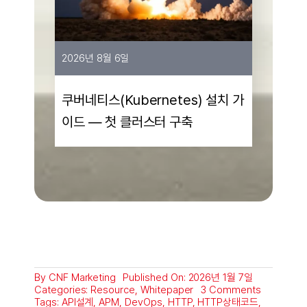
2026년 8월 6일
쿠버네티스(Kubernetes) 설치 가
이드 — 첫 클러스터 구축
By
CNF Marketing
Published On: 2026년 1월 7일
on
Categories:
Resource
,
Whitepaper
3 Comments
HTTP
Tags:
API설계
,
APM
,
DevOps
,
HTTP
,
HTTP상태코드
,