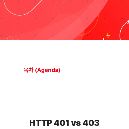
블로그
Taxonomies
Search
for:
목차 (Agenda)
HTTP 401 vs 403