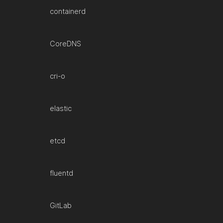
containerd
CoreDNS
cri-o
elastic
etcd
fluentd
GitLab