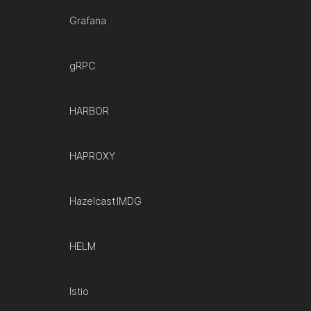
Grafana
gRPC
HARBOR
HAPROXY
Hazelcast IMDG
HELM
Istio