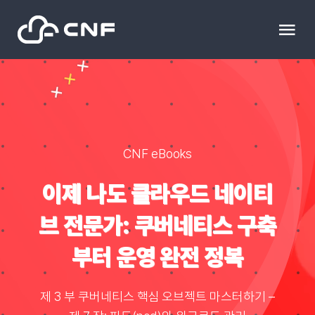
Skip
to
Tog
content
Nav
HOME
Community
CNF eBooks
News
이제 나도 클라우드 네이티
브 전문가: 쿠버네티스 구축
문의하기
부터 운영 완전 정복
Resource
제 3 부 쿠버네티스 핵심 오브젝트 마스터하기 –
블로그