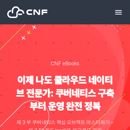
Skip
to
Tog
content
Nav
HOME
Community
CNF eBooks
News
이제 나도 클라우드 네이티
브 전문가: 쿠버네티스 구축
문의하기
부터 운영 완전 정복
Resource
제 3 부 쿠버네티스 핵심 오브젝트 마스터하기 –
블로그