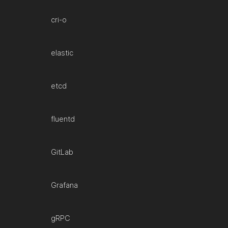
cri-o
elastic
etcd
fluentd
GitLab
Grafana
gRPC