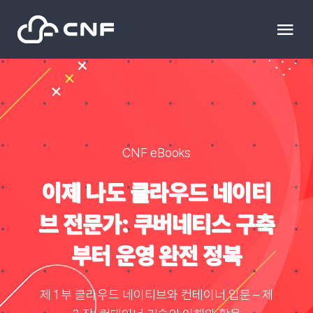
Skip
to
Tog
content
Nav
HOME
Community
CNF eBooks
News
이제 나도 클라우드 네이티
브 전문가: 쿠버네티스 구축
문의하기
부터 운영 완전 정복
Resource
제 1 부 클라우드 네이티브와 컨테이너 입문 – 제
블로그