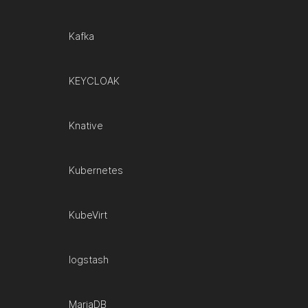
Kafka
KEYCLOAK
Knative
Kubernetes
KubeVirt
logstash
MariaDB