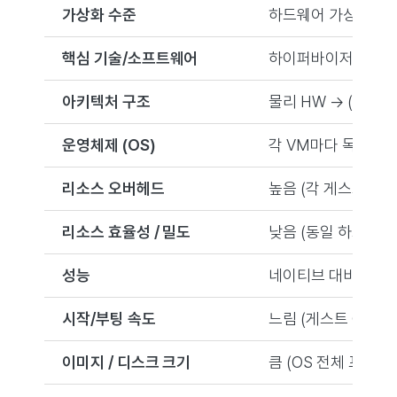
가상화 수준
하드웨어 가상화 (Hardw
핵심 기술/소프트웨어
하이퍼바이저 (Hypervis
아키텍처 구조
물리 HW → (호스트
운영체제 (OS)
각 VM마다 독립적인 
리소스 오버헤드
높음 (각 게스트 OS
리소스 효율성 / 밀도
낮음 (동일 하드웨어에
성능
네이티브 대비 약간의
시작/부팅 속도
느림 (게스트 OS 부팅
이미지 / 디스크 크기
큼 (OS 전체 포함,