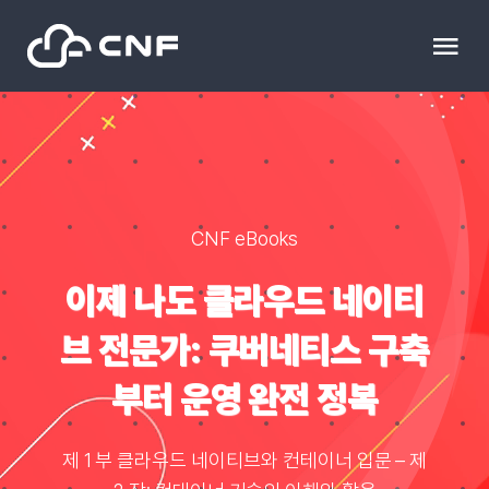
Skip
to
Tog
content
Nav
HOME
Community
CNF eBooks
News
이제 나도 클라우드 네이티
브 전문가: 쿠버네티스 구축
문의하기
부터 운영 완전 정복
Resource
제 1 부 클라우드 네이티브와 컨테이너 입문 – 제
블로그