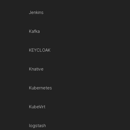
Jenkins
Kafka
KEYCLOAK
Knative
Kubernetes
KubeVirt
logstash