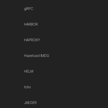
gRPC
HARBOR
HAPROXY
Hazelcast IMDG
HELM
Istio
JAEGER