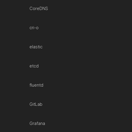
CoreDNS
cri-o
elastic
etcd
fluentd
GitLab
Grafana