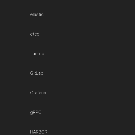
elastic
etcd
fluentd
GitLab
Grafana
gRPC
HARBOR