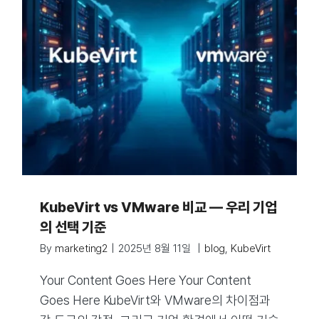
KubeVirt vs VMware 비교 — 우리 기업
의 선택 기준
By
marketing2
|
2025년 8월 11일
|
blog
,
KubeVirt
Your Content Goes Here Your Content
Goes Here KubeVirt와 VMware의 차이점과