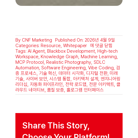
By
CNF Marketing
Published On: 2026년 4월 9일
AI
Categories:
Resource
,
Whitepaper
에 댓글 닫힘
에
Tags:
AI Agent
,
Blackbox Development
,
High-tech
이
Workspace
,
Knowledge Graph
,
Machine Learning
,
전
MCP Protocol
,
Realistic Photography
,
SDLC
트
Automation
,
Software Engineering
,
Vibe Coding
,
검
시
증 프로세스
,
기술 혁신
,
데이터 시각화
,
디지털 전환
,
미래
대,
기술
,
사이버 보안
,
시스템 통합
,
아키텍처 설계
,
엔지니어링
기
리더십
,
자동화 파이프라인
,
전략 로드맵
,
전문 아키텍트
,
클
업
라우드 네이티브
,
품질 보증
,
홀로그램 인터페이스
은
어
떻
게
대
응
Share This Story,
할
까
Choose Your Platform!