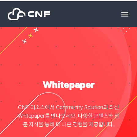
Skip
to
Tog
content
Nav
HOME
Community
News
Whitepaper
문의하기
CNF 리소스에서 Community Solution의 최신
Whitepaper를 만나보세요. 다양한 콘텐츠와 전
Resource
문 지식을 통해 더 나은 경험을 제공합니다.