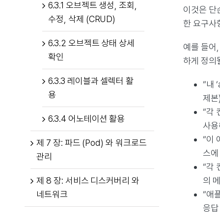
6.3.1 오브젝트 생성, 조회,
이것은 단
수정, 삭제 (CRUD)
한 요구사
6.3.2 오브젝트 상태 상세
예를 들어
확인
하게 정의
6.3.3 레이블과 셀렉터 활
“내
용
제본
“각 
6.3.4 어노테이션 활용
사용
“이
제 7 장: 파드 (Pod) 와 워크로드
스에
관리
“각 
제 8 장: 서비스 디스커버리 와
의 
네트워크
“애플
응답