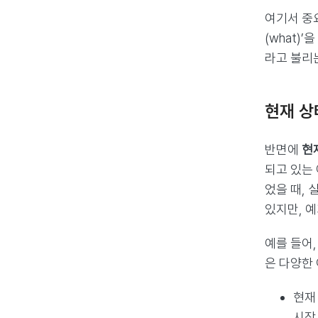
여기서 중요
(what
라고 불리
현재 상태
반면에
현재
되고 있는
었을 때,
있지만, 예
예를 들어
은 다양한 
현재
시작