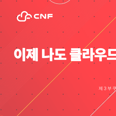
Skip
to
content
이제 나도 클라우
제 3 부