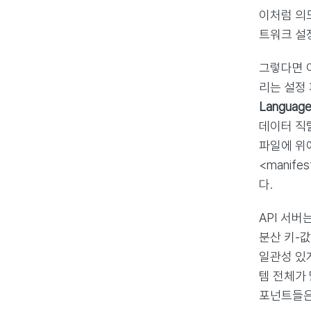
이처럼 의
트워크 설정
그렇다면 
리는 설정
Language
데이터 직
파일에 위에
<manife
다.
API 서버
분산 키-값
일관성 있
템 전체가
포넌트들은