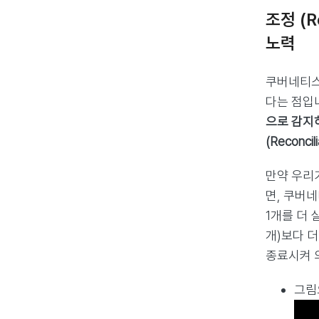
조정 (
노력
쿠버네티스
다는 점입
으로 감지
(Reconcili
만약 우리가
면, 쿠버
1개를 더 
개)보다 
종료시켜 
그림으