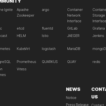
MMUNITY
e Ignite
Apache
argo
Container
Contain
Zookeeper
Network
Storage
Interface
Interfac
ic
etcd
fluentd
GitLab
Grafana
lcast
HELM
Istio
JAEGER
Jenkins
rnetes
KubeVirt
logstash
MariaDB
mongoD
greSQL
Prometheus
QUARKUS
QUAY
redis
on
Vitess
ines
NEWS
CONT
US
Notice
Press Release
Contact