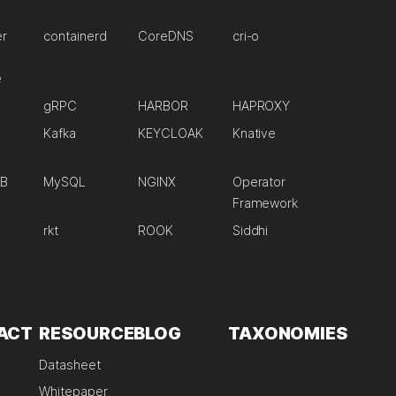
er
containerd
CoreDNS
cri-o
e
gRPC
HARBOR
HAPROXY
Kafka
KEYCLOAK
Knative
B
MySQL
NGINX
Operator
Framework
rkt
ROOK
Siddhi
ACT
RESOURCE
BLOG
TAXONOMIES
Datasheet
Whitepaper