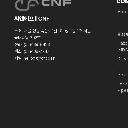
CO
Apach
씨앤에프 | CNF
주소
: 서울 성동 뚝섬로1길 31, 성수동 1가 서울
elast
숲M타워 202호
Haze
전화
: (02)469-5426
IMDG
팩스
: (02)469-7247
메일
:
hello@cncf.co.kr
Kube
Post
Tekt
Pipel