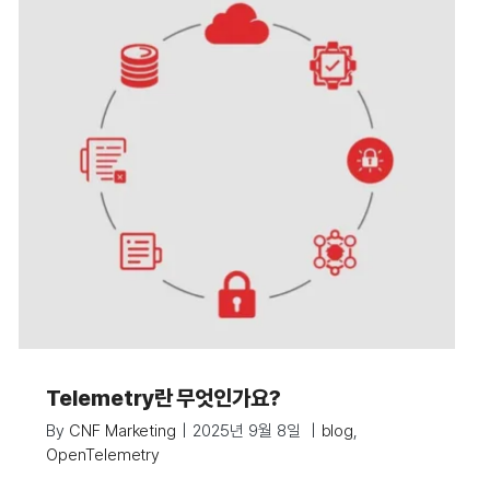
Telemetry란 무엇인가요?
By
CNF Marketing
|
2025년 9월 8일
|
blog
,
OpenTelemetry