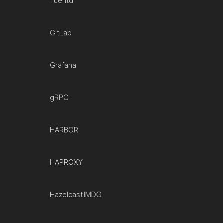
fluentd
GitLab
Grafana
gRPC
HARBOR
HAPROXY
Hazelcast IMDG