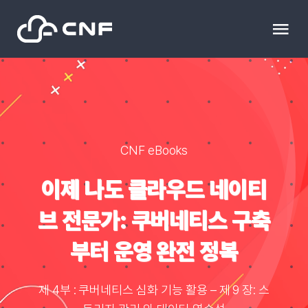
Skip
to
Tog
content
Nav
HOME
Community
CNF eBooks
News
이제 나도 클라우드 네이티
브 전문가: 쿠버네티스 구축
문의하기
부터 운영 완전 정복
Resource
제 4부 : 쿠버네티스 심화 기능 활용 – 제 9 장: 스
블로그