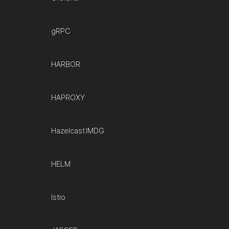
gRPC
HARBOR
HAPROXY
Hazelcast IMDG
HELM
Istio