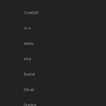
CoreDNS
cri-o
elastic
etcd
fluentd
GitLab
Grafana