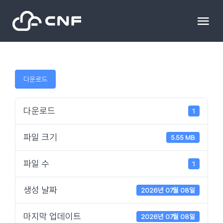
Skip
to
Tog
content
Nav
HOME
다운로드
Community
다운로드
1
News
파일 크기
5.55 MB
문의하기
파일 수
1
Resource
생성 날짜
2026년 07월 08일
마지막 업데이트
2026년 07월 08일
블로그