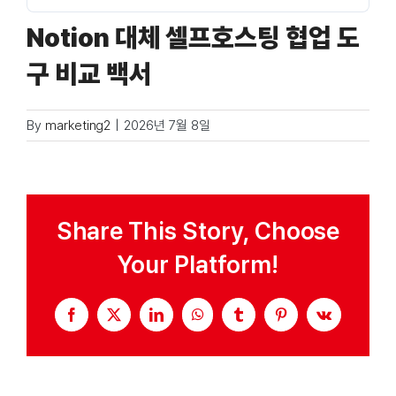
Notion 대체 셀프호스팅 협업 도
Taxonomies
구 비교 백서
Search
By
marketing2
|
2026년 7월 8일
for:
Share This Story, Choose
Your Platform!
Facebook
X
LinkedIn
WhatsApp
Tumblr
Pinterest
Vk