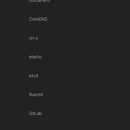
containerd
CoreDNS
cri-o
elastic
etcd
fluentd
GitLab