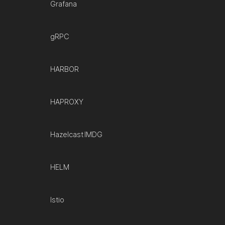
Grafana
gRPC
HARBOR
HAPROXY
Hazelcast IMDG
HELM
Istio