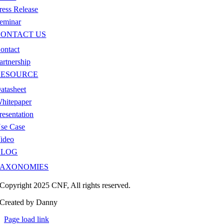
ress Release
eminar
CONTACT US
ontact
artnership
RESOURCE
atasheet
hitepaper
resentation
se Case
ideo
BLOG
TAXONOMIES
Copyright 2025 CNF, All rights reserved.
Created by Danny
Page load link