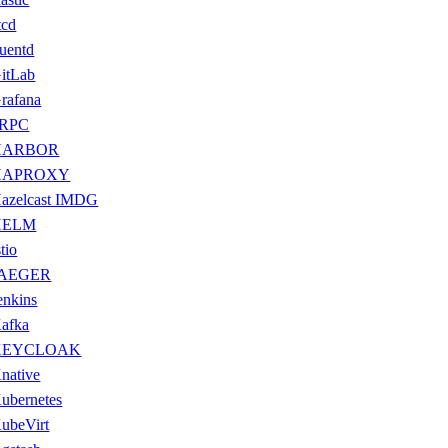
tcd
luentd
itLab
rafana
gRPC
HARBOR
HAPROXY
azelcast IMDG
HELM
stio
JAEGER
enkins
afka
KEYCLOAK
native
ubernetes
ubeVirt