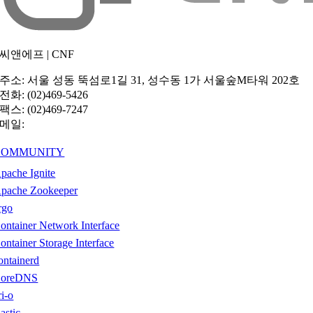
씨앤에프 | CNF
주소
: 서울 성동 뚝섬로1길 31, 성수동 1가 서울숲M타워 202호
전화
: (02)469-5426
팩스
: (02)469-7247
메일
:
hello@cncf.co.kr
COMMUNITY
pache Ignite
pache Zookeeper
rgo
ontainer Network Interface
ontainer Storage Interface
ontainerd
oreDNS
ri-o
lastic