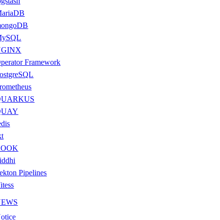
ogstash
ariaDB
ongoDB
MySQL
NGINX
perator Framework
ostgreSQL
rometheus
QUARKUS
QUAY
edis
kt
ROOK
iddhi
ekton Pipelines
itess
NEWS
otice