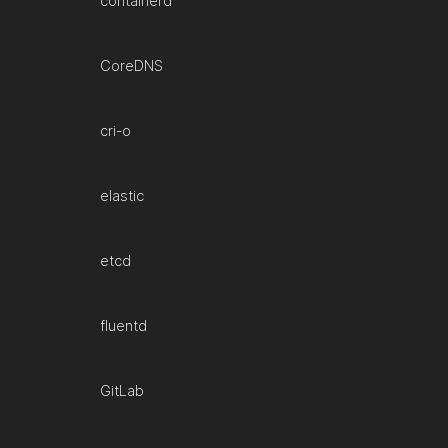
containerd
CoreDNS
cri-o
elastic
etcd
fluentd
GitLab