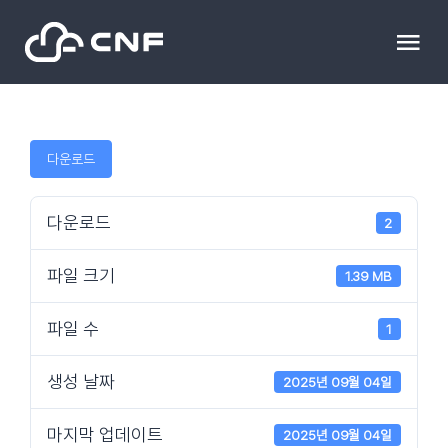
Skip
to
Tog
content
Nav
HOME
다운로드
Community
다운로드
2
News
파일 크기
1.39 MB
문의하기
파일 수
1
Resource
생성 날짜
2025년 09월 04일
마지막 업데이트
2025년 09월 04일
블로그