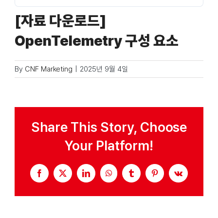
[자료 다운로드]
Taxonomies
OpenTelemetry 구성 요소
Search
By
CNF Marketing
|
2025년 9월 4일
for:
Share This Story, Choose
Your Platform!
Facebook
X
LinkedIn
WhatsApp
Tumblr
Pinterest
Vk