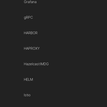
Grafana
gRPC
HARBOR
HAPROXY
Hazelcast IMDG
HELM
Istio