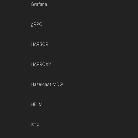
Grafana
gRPC
HARBOR
HAPROXY
Hazelcast IMDG
HELM
Istio