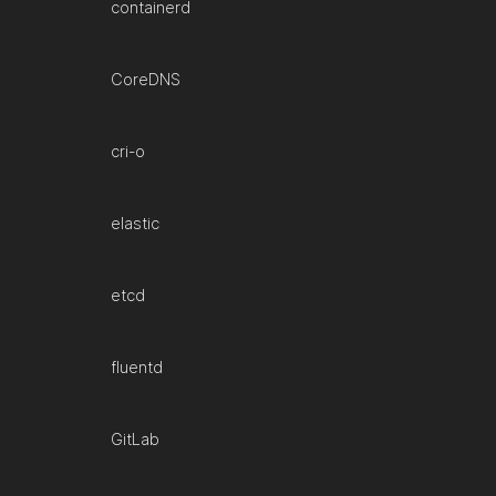
containerd
CoreDNS
cri-o
elastic
etcd
fluentd
GitLab