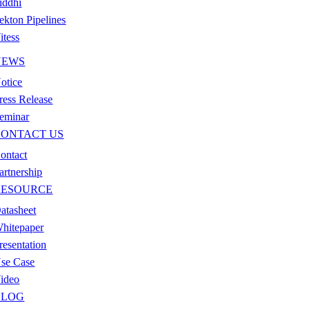
iddhi
ekton Pipelines
itess
NEWS
otice
ress Release
eminar
CONTACT US
ontact
artnership
RESOURCE
atasheet
hitepaper
resentation
se Case
ideo
BLOG