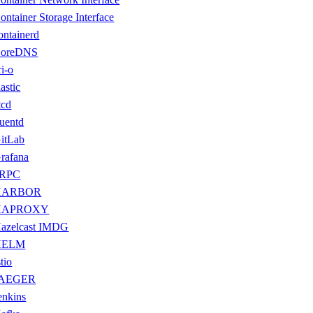
ontainer Storage Interface
ontainerd
oreDNS
ri-o
lastic
tcd
luentd
itLab
rafana
gRPC
HARBOR
HAPROXY
azelcast IMDG
HELM
stio
JAEGER
enkins