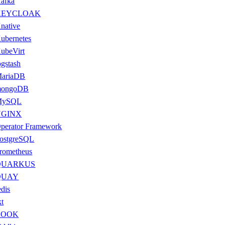
afka
KEYCLOAK
native
ubernetes
ubeVirt
ogstash
ariaDB
ongoDB
MySQL
NGINX
perator Framework
ostgreSQL
rometheus
QUARKUS
QUAY
edis
kt
ROOK