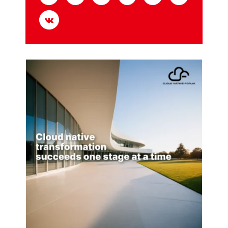
—
토
큰
34%
절
감
원
리