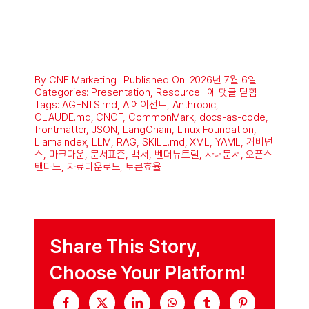
By
CNF Marketing
Published On: 2026년 7월 6일
AI
Categories:
Presentation
,
Resource
에 댓글 닫힘
에
Tags:
AGENTS.md
,
AI에이전트
,
Anthropic
,
이
CLAUDE.md
,
CNCF
,
CommonMark
,
docs-as-code
,
전
frontmatter
,
JSON
,
LangChain
,
Linux Foundation
,
트
LlamaIndex
,
LLM
,
RAG
,
SKILL.md
,
XML
,
YAML
,
거버넌
가
스
,
마크다운
,
문서표준
,
백서
,
벤더뉴트럴
,
사내문서
,
오픈스
마
탠다드
,
자료다운로드
,
토큰효율
크
다
운
으
로
문
Share This Story,
서
쓰
Choose Your Platform!
는
이
유