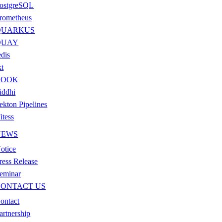
ostgreSQL
rometheus
QUARKUS
QUAY
edis
kt
ROOK
iddhi
ekton Pipelines
itess
NEWS
otice
ress Release
eminar
CONTACT US
ontact
artnership