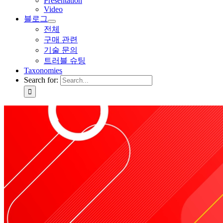
Presentation
Video
블로그
전체
구매 관련
기술 문의
트러블 슈팅
Taxonomies
Search for: