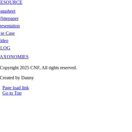
RESOURCE
atasheet
hitepaper
resentation
se Case
ideo
BLOG
TAXONOMIES
Copyright 2025 CNF, All rights reserved.
Created by Danny
Page load link
Go to Top