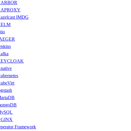
HARBOR
HAPROXY
azelcast IMDG
HELM
stio
JAEGER
enkins
afka
KEYCLOAK
native
ubernetes
ubeVirt
ogstash
ariaDB
ongoDB
MySQL
NGINX
perator Framework