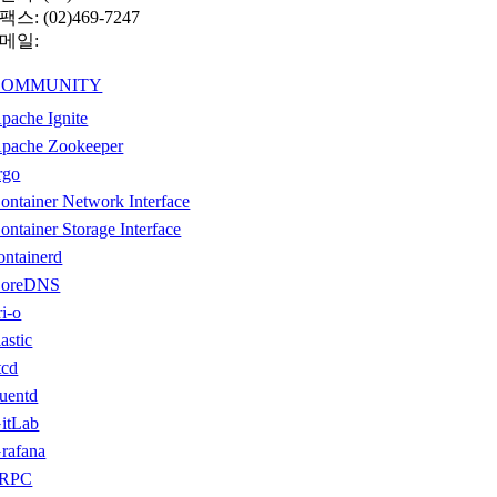
팩스
: (02)469-7247
메일
:
hello@cncf.co.kr
COMMUNITY
pache Ignite
pache Zookeeper
rgo
ontainer Network Interface
ontainer Storage Interface
ontainerd
oreDNS
ri-o
lastic
tcd
luentd
itLab
rafana
gRPC