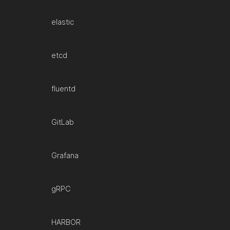
elastic
etcd
fluentd
GitLab
Grafana
gRPC
HARBOR