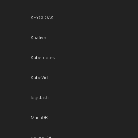
KEYCLOAK
Knative
Kubernetes
KubeVirt
logstash
MariaDB
mongoDB