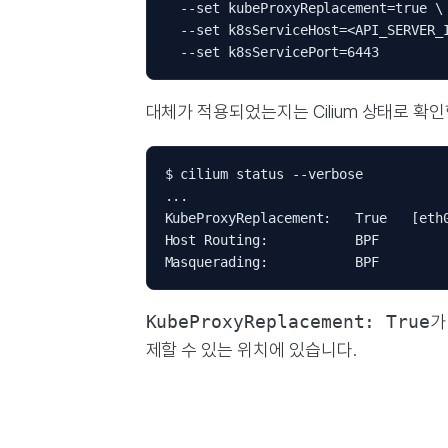
  --set kubeProxyReplacement=true \

  --set k8sServiceHost=<API_SERVER_I
대체가 적용되었는지는 Cilium 상태로 확
$ cilium status --verbose

...

KubeProxyReplacement:   True   [eth0
Host Routing:           BPF

KubeProxyReplacement: True
가
제할 수 있는 위치에 있습니다.