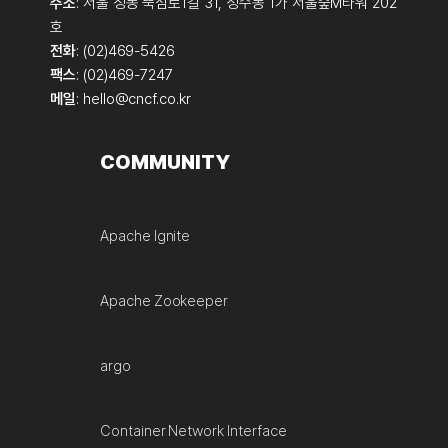
주소
: 서울 성동 뚝섬로1길 31, 성수동 1가 서울숲M타워 202
호
전화
: (02)469-5426
팩스
: (02)469-7247
메일
:
hello@cncf.co.kr
COMMUNITY
Apache Ignite
Apache Zookeeper
argo
Container Network Interface