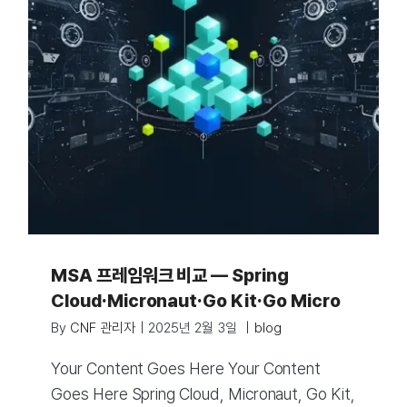
MSA 프레임워크 비교 — Spring
Cloud·Micronaut·Go Kit·Go Micro
By
CNF 관리자
|
2025년 2월 3일
|
blog
Your Content Goes Here Your Content
Goes Here Spring Cloud, Micronaut, Go Kit,