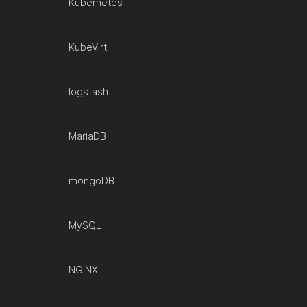
Kubernetes
KubeVirt
logstash
MariaDB
mongoDB
MySQL
NGINX