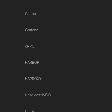
GitLab
Grafana
gRPC
HARBOR
HAPROXY
Hazelcast IMDG
HELM