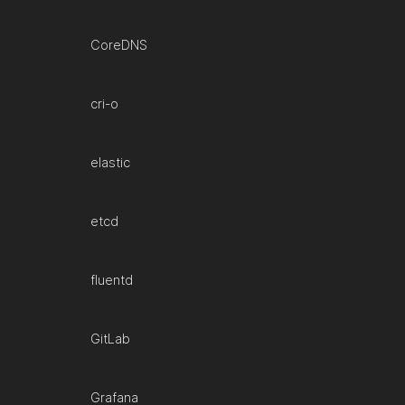
CoreDNS
cri-o
elastic
etcd
fluentd
GitLab
Grafana