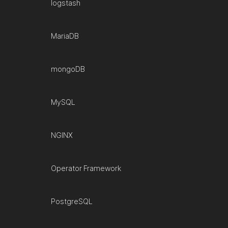
logstash
MariaDB
mongoDB
MySQL
NGINX
Operator Framework
PostgreSQL