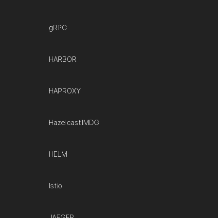
gRPC
HARBOR
HAPROXY
Hazelcast IMDG
HELM
Istio
JAEGER