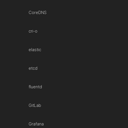
CoreDNS
cri-o
elastic
etcd
fluentd
GitLab
Grafana