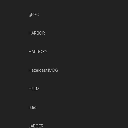
gRPC
HARBOR
HAPROXY
Hazelcast IMDG
HELM
Istio
JAEGER