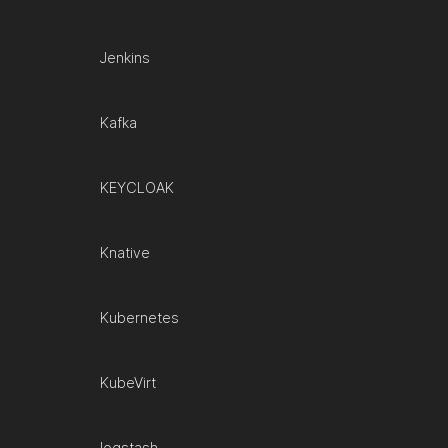
Jenkins
Kafka
KEYCLOAK
Knative
Kubernetes
KubeVirt
logstash