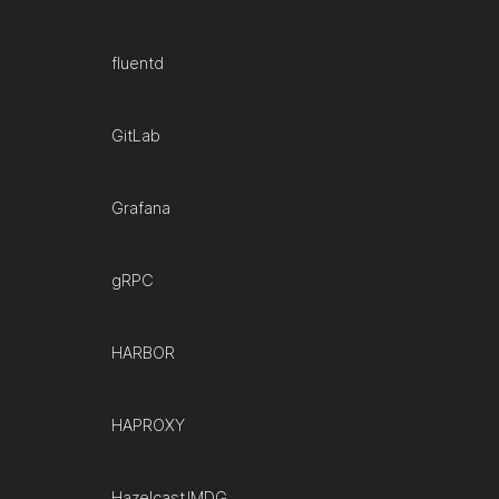
fluentd
GitLab
Grafana
gRPC
HARBOR
HAPROXY
Hazelcast IMDG