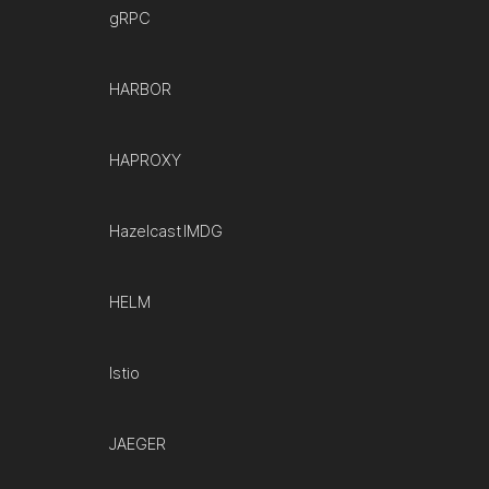
gRPC
HARBOR
HAPROXY
Hazelcast IMDG
HELM
Istio
JAEGER