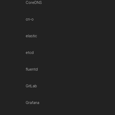
CoreDNS
cri-o
elastic
etcd
fluentd
GitLab
Grafana