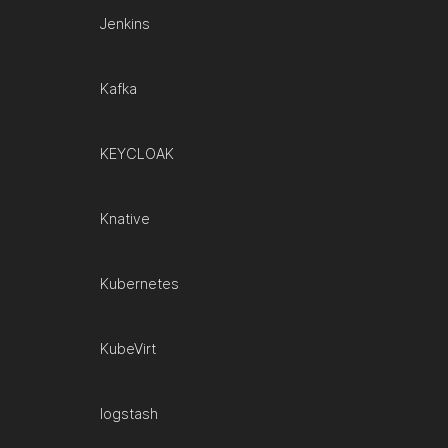
Jenkins
Kafka
KEYCLOAK
Knative
Kubernetes
KubeVirt
logstash