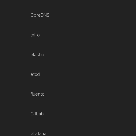
CoreDNS
cri-o
elastic
etcd
fluentd
GitLab
Grafana