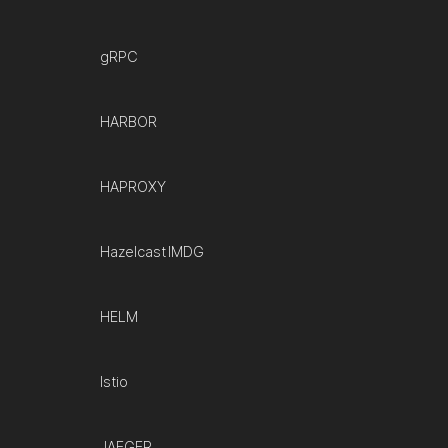
gRPC
HARBOR
HAPROXY
Hazelcast IMDG
HELM
Istio
JAEGER