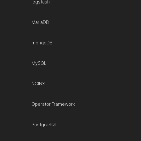
logstash
MariaDB
mongoDB
MySQL
NGINX
Operator Framework
PostgreSQL