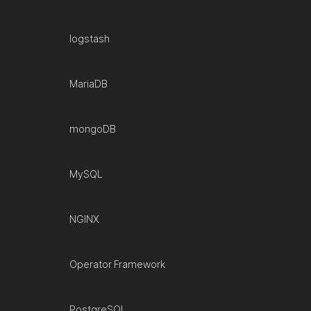
logstash
MariaDB
mongoDB
MySQL
NGINX
Operator Framework
PostgreSQL