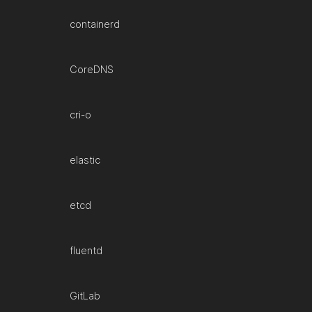
containerd
CoreDNS
cri-o
elastic
etcd
fluentd
GitLab