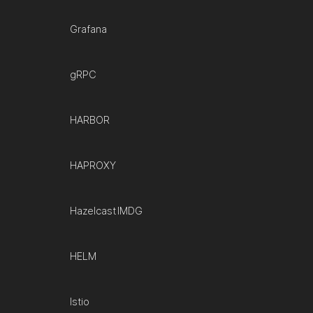
Grafana
gRPC
HARBOR
HAPROXY
Hazelcast IMDG
HELM
Istio