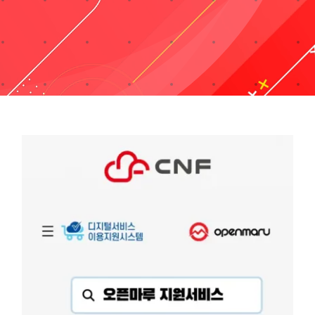
Taxonomies
Search
for: