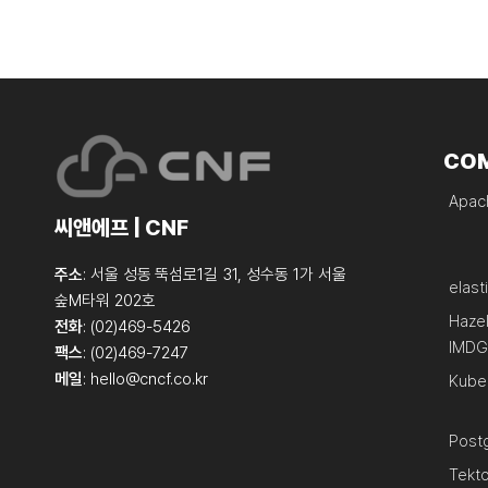
CO
Apach
씨앤에프 | CNF
주소
: 서울 성동 뚝섬로1길 31, 성수동 1가 서울
elast
숲M타워 202호
Haze
전화
: (02)469-5426
IMDG
팩스
: (02)469-7247
메일
:
hello@cncf.co.kr
Kube
Post
Tekt