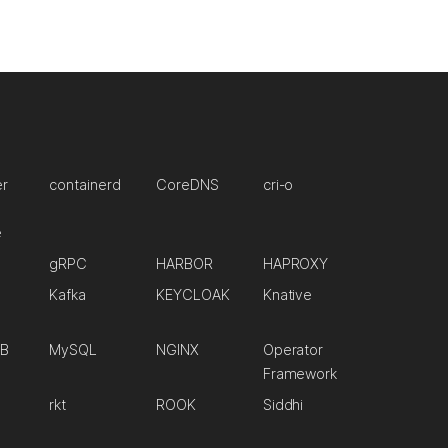
er
containerd
CoreDNS
cri-o
e
gRPC
HARBOR
HAPROXY
Kafka
KEYCLOAK
Knative
B
MySQL
NGINX
Operator
Framework
rkt
ROOK
Siddhi