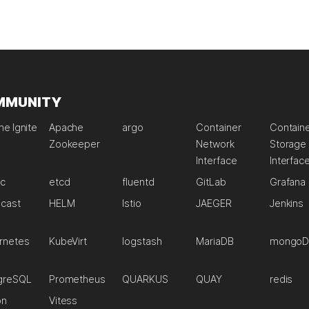
MMUNITY
e Ignite
Apache
argo
Container
Contain
Zookeeper
Network
Storage
Interface
Interfac
ic
etcd
fluentd
GitLab
Grafana
lcast
HELM
Istio
JAEGER
Jenkins
rnetes
KubeVirt
logstash
MariaDB
mongoD
greSQL
Prometheus
QUARKUS
QUAY
redis
on
Vitess