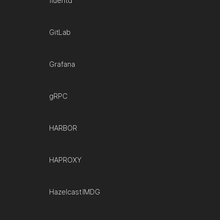
fluentd
GitLab
Grafana
gRPC
HARBOR
HAPROXY
Hazelcast IMDG