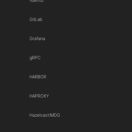
fluentd
GitLab
Grafana
gRPC
HARBOR
HAPROXY
Hazelcast IMDG