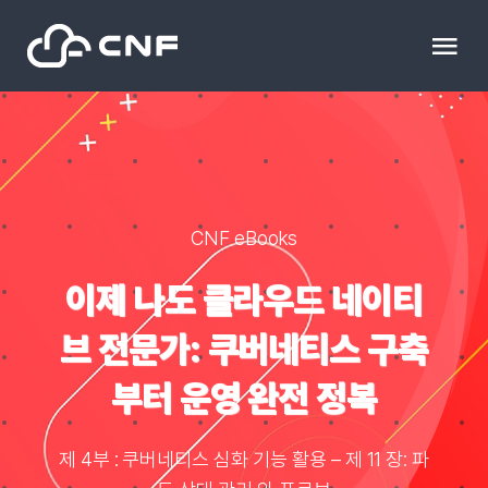
Skip
to
Tog
content
Nav
HOME
Community
CNF eBooks
News
이제 나도 클라우드 네이티
브 전문가: 쿠버네티스 구축
문의하기
부터 운영 완전 정복
Resource
제 4부 : 쿠버네티스 심화 기능 활용 – 제 11 장: 파
블로그