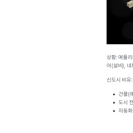
상황: 애플리
어(설비), 
신도시 비유:
건물(
도시 전
자동화