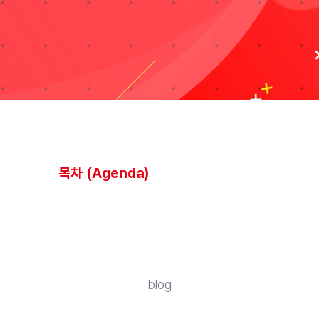
블로그
Taxonomies
Search
for:
목차 (Agenda)
blog